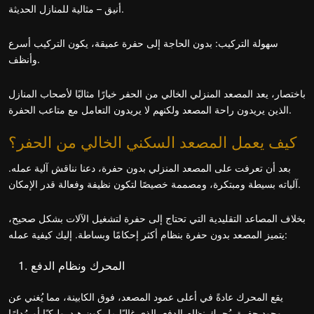
أنيق – مثالية للمنازل الحديثة.
سهولة التركيب: بدون الحاجة إلى حفرة عميقة، يكون التركيب أسرع
وأنظف.
باختصار، يعد المصعد المنزلي الخالي من الحفر خيارًا مثاليًا لأصحاب المنازل
الذين يريدون راحة المصعد ولكنهم لا يريدون التعامل مع متاعب الحفرة.
كيف يعمل المصعد السكني الخالي من الحفر؟
بعد أن تعرفت على المصعد المنزلي بدون حفرة، دعنا نناقش آلية عمله.
آلياته بسيطة ومبتكرة، ومصممة خصيصًا لتكون نظيفة وفعالة قدر الإمكان.
بخلاف المصاعد التقليدية التي تحتاج إلى حفرة لتشغيل الآلات بشكل صحيح،
يتميز المصعد بدون حفرة بنظام أكثر إحكامًا وبساطة. إليك كيفية عمله:
المحرك ونظام الدفع
يقع المحرك عادةً في أعلى عمود المصعد، فوق الكابينة، مما يُغني عن
وجود حفرة. يُحرك نظام الدفع، الذي غالبًا ما يكون هيدروليكيًا أو مُدارًا