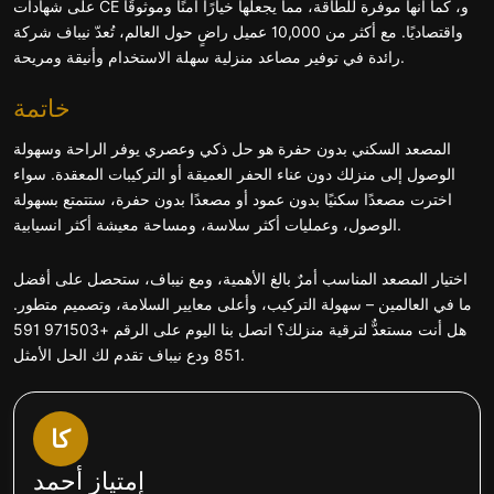
على شهادات CE و، كما أنها موفرة للطاقة، مما يجعلها خيارًا آمنًا وموثوقًا
واقتصاديًا. مع أكثر من 10,000 عميل راضٍ حول العالم، تُعدّ نيباف شركة
رائدة في توفير مصاعد منزلية سهلة الاستخدام وأنيقة ومريحة.
خاتمة
المصعد السكني بدون حفرة هو حل ذكي وعصري يوفر الراحة وسهولة
الوصول إلى منزلك دون عناء الحفر العميقة أو التركيبات المعقدة. سواء
اخترت مصعدًا سكنيًا بدون عمود أو مصعدًا بدون حفرة، ستتمتع بسهولة
الوصول، وعمليات أكثر سلاسة، ومساحة معيشة أكثر انسيابية.
اختيار المصعد المناسب أمرٌ بالغ الأهمية، ومع نيباف، ستحصل على أفضل
ما في العالمين – سهولة التركيب، وأعلى معايير السلامة، وتصميم متطور.
هل أنت مستعدٌّ لترقية منزلك؟ اتصل بنا اليوم على الرقم +971503 591
851 ودع نيباف تقدم لك الحل الأمثل.
كا
إمتياز أحمد