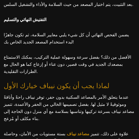
بعد التثبيت، يتم اختبار المصعد من حيث السلامة والأداء والتشغيل السلس.
التفتيش النهائي والتسليم
يضمن الفحص النهائي أن كل شيء يلبي معايير السلامة، ثم تكون جاهزًا
لبدء استخدام المصعد الجديد الخاص بك!
الأفضل من ذلك؟ بفضل سرعة وسهولة عملية التركيب، يمكنك الاستمتاع
بمصعدك الجديد في وقت قصير، دون عناء أو إزعاج كما هو الحال مع
الطرازات التقليدية.
لماذا يجب أن يكون نيباف خيارك الأول
عندما يتعلق الأمر بالمصاعد السكنية بدون حفر، توفر نيباف راحةً وأناقةً
وموثوقيةً لا مثيل لها. بفضل تصميمها الخالي من الحفر والأعمدة، تتميز
مصاعد نيباف بسرعة تركيبها وتناسبها بسلاسة مع أي منزل دون الحاجة إلى
بناء مكلف أو مُزعج.
علاوة على ذلك، تتميز
مصاعد نيباف
بستة مستويات من الأمان، وحاصلة