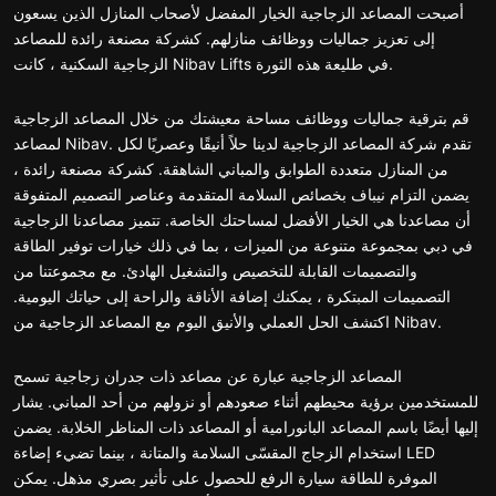
أصبحت المصاعد الزجاجية الخيار المفضل لأصحاب المنازل الذين يسعون
إلى تعزيز جماليات ووظائف منازلهم. كشركة مصنعة رائدة للمصاعد
الزجاجية السكنية ، كانت Nibav Lifts في طليعة هذه الثورة.
قم بترقية جماليات ووظائف مساحة معيشتك من خلال المصاعد الزجاجية
لمصاعد Nibav. تقدم شركة المصاعد الزجاجية لدينا حلاً أنيقًا وعصريًا لكل
من المنازل متعددة الطوابق والمباني الشاهقة. كشركة مصنعة رائدة ،
يضمن التزام نيباف بخصائص السلامة المتقدمة وعناصر التصميم المتفوقة
أن مصاعدنا هي الخيار الأفضل لمساحتك الخاصة. تتميز مصاعدنا الزجاجية
في دبي بمجموعة متنوعة من الميزات ، بما في ذلك خيارات توفير الطاقة
والتصميمات القابلة للتخصيص والتشغيل الهادئ. مع مجموعتنا من
التصميمات المبتكرة ، يمكنك إضافة الأناقة والراحة إلى حياتك اليومية.
اكتشف الحل العملي والأنيق اليوم مع المصاعد الزجاجية من Nibav.
المصاعد الزجاجية عبارة عن مصاعد ذات جدران زجاجية تسمح
للمستخدمين برؤية محيطهم أثناء صعودهم أو نزولهم من أحد المباني. يشار
إليها أيضًا باسم المصاعد البانورامية أو المصاعد ذات المناظر الخلابة. يضمن
استخدام الزجاج المقسّى السلامة والمتانة ، بينما تضيء إضاءة LED
الموفرة للطاقة سيارة الرفع للحصول على تأثير بصري مذهل. يمكن