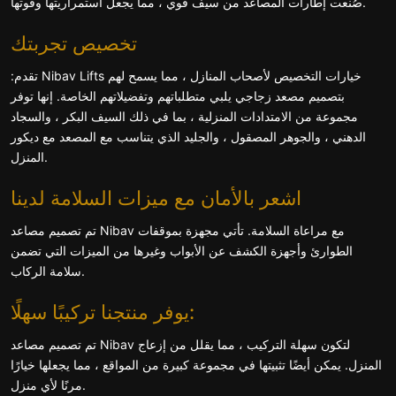
صُنعت إطارات المصاعد من سيف قوي ، مما يجعل استمراريتها وقوتها.
تخصيص تجربتك
:تقدم Nibav Lifts خيارات التخصيص لأصحاب المنازل ، مما يسمح لهم
بتصميم مصعد زجاجي يلبي متطلباتهم وتفضيلاتهم الخاصة. إنها توفر
مجموعة من الامتدادات المنزلية ، بما في ذلك السيف البكر ، والسجاد
الدهني ، والجوهر المصقول ، والجليد الذي يتناسب مع المصعد مع ديكور
المنزل.
اشعر بالأمان مع ميزات السلامة لدينا
تم تصميم مصاعد Nibav مع مراعاة السلامة. تأتي مجهزة بموقفات
الطوارئ وأجهزة الكشف عن الأبواب وغيرها من الميزات التي تضمن
سلامة الركاب.
يوفر منتجنا تركيبًا سهلًا:
تم تصميم مصاعد Nibav لتكون سهلة التركيب ، مما يقلل من إزعاج
المنزل. يمكن أيضًا تثبيتها في مجموعة كبيرة من المواقع ، مما يجعلها خيارًا
مرنًا لأي منزل.