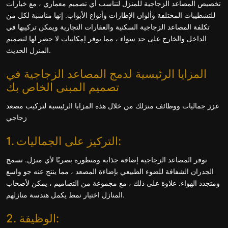
تخصيص المصاعد الزجاجية للمنزل لتناسب أي تصميم معماري ، مع خيارات
للتشطيبات المختلفة وألوان الإطارات وأنواع الأبواب. إنها مناسبة لكل من
تكلفة المصاعد الزجاجية السكنية والعقارات التجارية ويمكن تركيبها في
الداخل والخارج على حد سواء ، مما يوفر إمكانيات لا حصر لها لتصميم
المنزل الحديث.
المزايا الرئيسية لدمج المصاعد الزجاجية في
تصميم المبنى الخاص بك
عزز جماليات ووظائف منزلك من خلال هذه المزايا الرئيسية لتركيب مصعد
زجاجي
1. التركيز على الجماليات:
توفر المصاعد الزجاجية إضافة جذابة ومتطورة بصريًا لأي منزل. تسمح
الجدران الشفافة للضوء الطبيعي بإضاءة المصعد ، مما ينتج عنه جو واسع
ومتجدد الهواء. علاوة على ذلك ، مع مجموعة من التصاميم ، يمكن لأصحاب
المنازل اختيار نمط يكمل هندسة منازلهم.
2. الوظيفة: