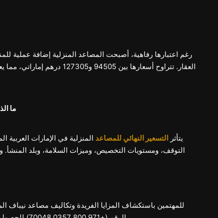
رغم اعتبارها رفاهية، أصبحت المصاعد المنزلية إضافة عملية للمن
العقار. تتراوح أسعارها بين 505
ما الذ
يتأثر
التسعير النهائي للمصاعد
المنزلية في الإمارات العربية ال
التوقف، ومستويات التخصيص، وميزات السلامة، وبلد المنشأ. و
للمهتمين باستكشاف المزايا الفريدة وتكاليف مصاعد نيباف ال
الرقم (+971 800 0357 70048) للحصول على عرض سعر مفصل يناسب احتياجاتكم وتفضيلاتكم.