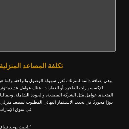
تكلفة المصاعد المنزلية
وهي إضافة دائمة لمنزلك، تُعزز سهولة الوصول والراحة. وكما هو
الإكسسوارات الفاخرة أو العقارات، هناك عوامل عديدة تؤثر 
المتحدة. عوامل مثل الشركة المصنعة، والجودة الشاملة، وجمالي
دورًا محوريًا في تحديد الاستثمار النهائي المطلوب لمصعد منزل
في سوق الإمارات العربية المتحدة بين 116,200 و148,200 درهم إماراتي.
“حيث يوجد نيباف، هناك طريق – ارفع مستوى منزلك لكبار السن اليوم!.”